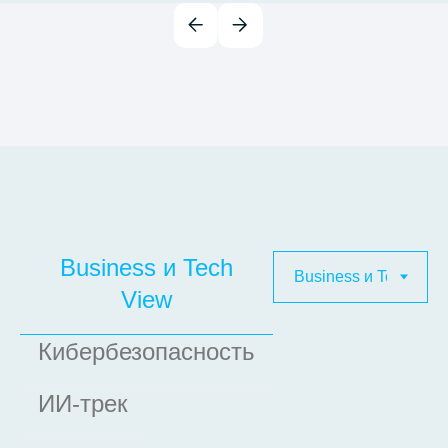
9:00-10:00
Регистрация,
приветственный кофе
10:00-10:05
Открытие конференции
10:05-10:30
Business View и Tech View:
бизнес-фокусы K2 Cloud
Business и Tech
и стратегия развития
Получить материалы
View
платформы K2 Облако
Кибербезопасность
Сергей Зинкевич
CEO K2 Cloud
ИИ-трек
Кирилл Бойко