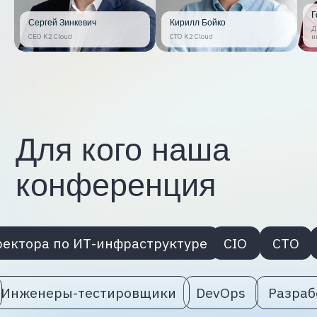
Г
Сергей Зинкевич
Кирилл Бойко
Д
CEO K2 Cloud
CTO K2 Cloud
и