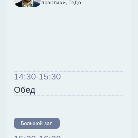
Описание доклада
13:40-14:20
Ешь, молись, люби своё
облако: Dogfooding как
драйвер развития
Александр Чернев
руководитель инженеров
платформенных
сервисов, K2 Cloud
Описание доклада
14:30-15:30
Обед