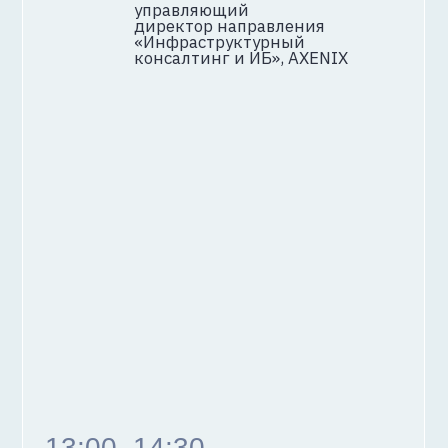
О спикере
Лекторий 1
12:00-12:40
Строили-строили
и наконец построили: три
итерации KaaS в K2 Cloud
Алексей Ефимов
ведущий инженер-
разработчик, K2 Cloud
Описание доклада
12:50-13:30
Отказоустойчивость
в мультиклауде:
архитектура и реальные
кейсы