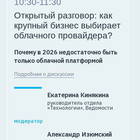
Георгий Руденко
CISO крупного банка
Николай Ульрих
управляющий
директор направления
«Инфраструктурный
консалтинг и ИБ», AXENIX
13:00–14:30
Кибербезопасность
и облако
Как защитить инфраструктуру
от уничтожения хакерскими
атаками в условиях ограниченного