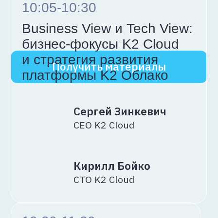
12:00-13:00
Кибербезопасность
и облако
Блок-факторы использования
сервисов кибербезопасности
из облака
Подробнее о круглом столе
Рустам Гусейнов
председатель
ПК «РАД КОП»
модератор
Анжелика
Захарова
руководитель практики
кибербезопасности,
K2 Cloud
Дмитрий Кисельников
CISO крупного девелопера
Дмитрий Павельев
CISO FMCG-компании