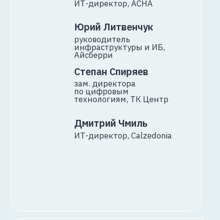
бюджета
Подробнее о круглом столе
Алексей Лукацкий
Chief Evangelist Officer,
Positive Technologies
модератор
Евгений Буйнов
директор ИТ
инфраструктуры
и сервиса (CTO),
12 STOREEZ
Сергей Верченов
руководитель практики
технологического
консалтинга, К2Тех
Анастасия
Гайнетдинова
руководитель отдела ИБ,
Whoosh
Виктор Еременко
лидер продуктовой
практики PT NAD, Positive
Technologies
Андрей Заикин
директор по развитию
бизнеса,