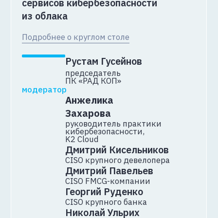
Честный разбор провалов
внедрения
Подробнее о воркшопе
Гоша Шатиров
директор по искусственному
интеллекту и инновациям,
К2Тех
О спикере
16:30-17:10
Перемены и ценность
Как управлять командой, когда
меняется сам смысл работы
Подробнее
Мария Игнатьева
директор службы
поддержки, ЯСНО