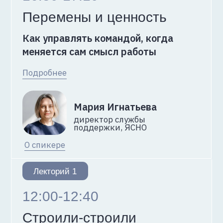
15:30-16:10
Bug Bounty
как стресс-тест ИБ
Александр Лугов
руководитель группы
по обеспечению ИБ К2 Облака,
K2 Cloud
Описание доклада
16:20-17:00
Как «ИИ-сисадмин» помог
нам спать крепче
Василий Иванов
начальник управления
ИИ, Ньютон Технологии
Описание доклада