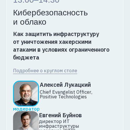
Андрей Борзов
зам. CTO по эксплуатации,
tutu.ru
Описание доклада
13:40-14:20
Кто работает, когда ничего
не работает: от алёрта
до постмортема
Никита Борзов
руководитель команд
поддержки и внедрения,
K2 Cloud
Описание доклада
Лекторий 2
12:00-12:40