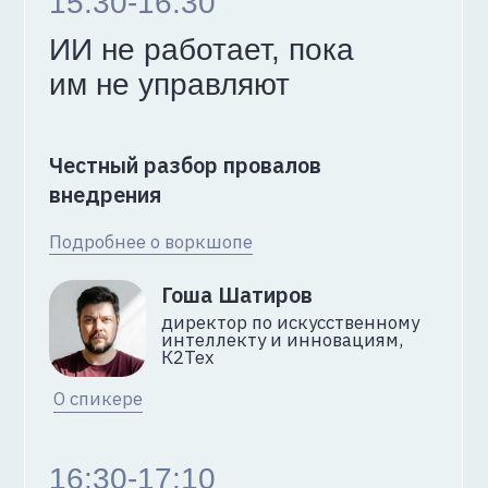
Лекторий 1
15:30-16:10
Неужели так просто найти
хакера в сетевом трафике
облака?
Кирилл Шипулин
руководитель экспертизы
PT NAD, Positive Technologies
Описание доклада
16:20-17:00
Турнир «100 к 1»:
техно-холивар
Подробнее
Лекторий 2