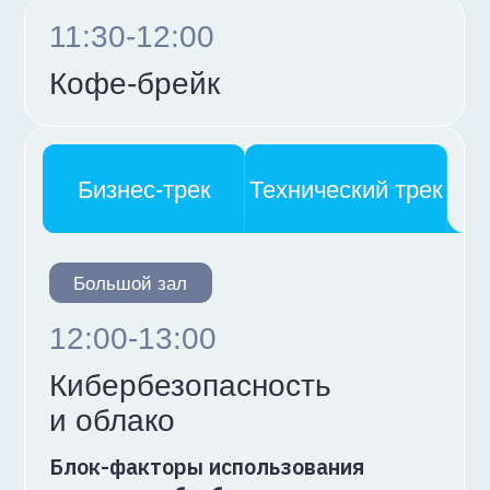
К2 Кибербезопасность
Юрий Швыдченко
директор
технологической
практики, ТеДо
14:30-15:30
Обед
Большой зал
15:30-16:30
ИИ не работает, пока
им не управляют