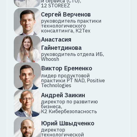
Хватит прятать ключи под
ковром: переносим
их в облачный сервис
управления ключами
Никита Трунов
инженер-разработчик,
K2 Cloud
Описание доклада
12:50-13:30
Никто не должен знать,
что облако
не бесконечно: как
планировать ресурсы
и балансировать
нагрузки
Анастасия Стоянова
менеджер эксплуатации
облака, K2 Cloud