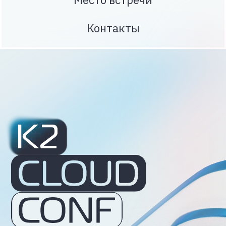
14 апреля
2026
9:00-20:00
Москва, ЦДП, Покровка, 47
Получить материалы
Поговорим про облачную
инфраструктуру, кибербезопасность,
искусственный интеллект и роль